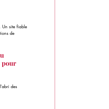
 Un site fiable 
tions de 
u 
 pour 
’abri des 