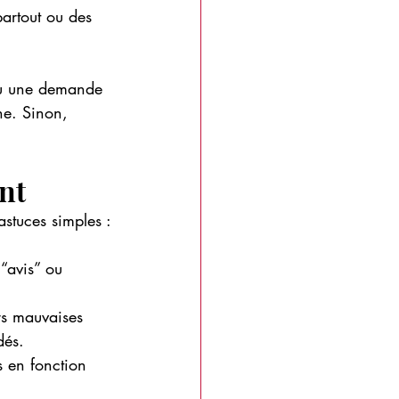
artout ou des 
 ou une demande 
ne. Sinon, 
nt
astuces simples :
“avis” ou 
rs mauvaises 
dés.
s en fonction 