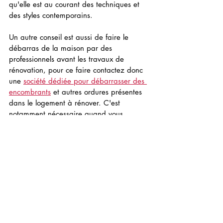
qu'elle est au courant des techniques et 
des styles contemporains.
Un autre conseil est aussi de faire le 
débarras de la maison par des 
professionnels avant les travaux de 
rénovation, pour ce faire contactez donc 
une 
société dédiée pour débarrasser des 
encombrants
 et autres ordures présentes 
dans le logement à rénover. C'est 
notamment nécessaire quand vous 
achetez une vieille bâtisse ancienne dans 
laquelle l'occupant a laissé des affaire 
sans valeur qui encombrent les lieux, 
comme le grenier ou la cave en général.
• Vérifiez certains points 
cruciaux
Vérifiez si possible que l'entreprise 