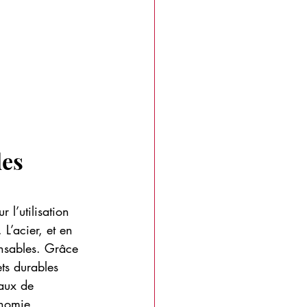
es 
 l’utilisation 
L’acier, et en 
onsables. Grâce 
ets durables 
iaux de 
onomie 