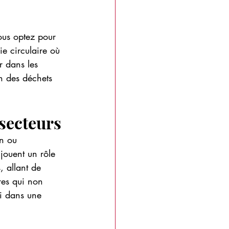
ous optez pour 
e circulaire où 
r dans les 
on des déchets 
 secteurs
in ou 
 jouent un rôle 
, allant de 
ures qui non 
i dans une 