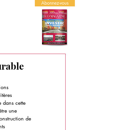
Abonnez-vous
US
PUBLICITÉ
urable
ions 
itères 
e dans cette 
être une 
construction de 
ts 