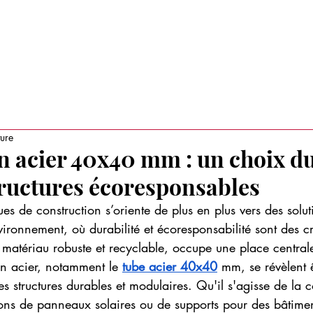
RAITS D'ENTREPRISES
TENDANCES BUSINESS
AUTRES ACT
ture
en acier 40x40 mm : un choix d
tructures écoresponsables
ues de construction s’oriente de plus en plus vers des solut
vironnement, où durabilité et écoresponsabilité sont des cr
un matériau robuste et recyclable, occupe une place central
 en acier, notamment le 
tube acier 40x40
 mm, se révèlent 
es structures durables et modulaires. Qu'il s'agisse de la 
ions de panneaux solaires ou de supports pour des bâtimen