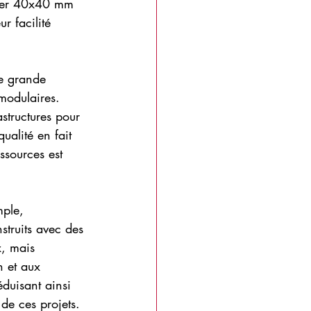
acier 40x40 mm 
r facilité 
ne grande 
 modulaires. 
structures pour 
ualité en fait 
ssources est 
mple, 
nstruits avec des 
, mais 
n et aux 
éduisant ainsi 
de ces projets.