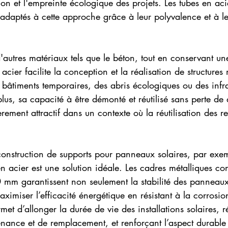
ion et l'empreinte écologique des projets. Les tubes en 
 adaptés à cette approche grâce à leur polyvalence et à leu
'autres matériaux tels que le béton, tout en conservant u
 acier facilite la conception et la réalisation de structures
 bâtiments temporaires, des abris écologiques ou des infra
us, sa capacité à être démonté et réutilisé sans perte de q
rement attractif dans un contexte où la réutilisation des re
construction de supports pour panneaux solaires, par exe
 en acier est une solution idéale. Les cadres métalliques co
 mm garantissent non seulement la stabilité des panneaux
ximiser l’efficacité énergétique en résistant à la corrosio
et d’allonger la durée de vie des installations solaires, r
nance et de remplacement, et renforçant l’aspect durable 