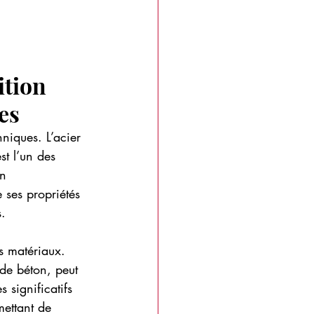
ition 
es
hniques. L’acier 
st l’un des 
n 
 ses propriétés 
s.
es matériaux. 
de béton, peut 
s significatifs 
ettant de 