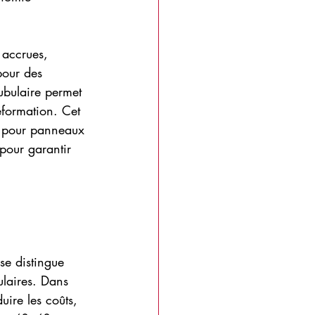
 accrues, 
pour des 
tubulaire permet 
éformation. Cet 
ts pour panneaux 
 pour garantir 
se distingue 
ulaires. Dans 
uire les coûts, 