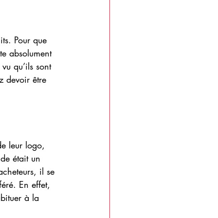
its. Pour que 
ète absolument 
vu qu’ils sont 
 devoir être 
de leur logo, 
de était un 
cheteurs, il se 
éré. En effet, 
bituer à la 