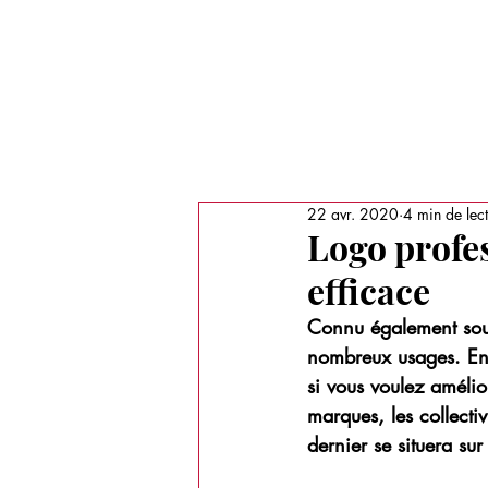
Recherche
LE MAGAZINE
MÉDIAS
PORT
22 avr. 2020
4 min de lec
Logo profe
efficace
Connu également sous
nombreux usages. En e
si vous voulez amélior
marques, les collectiv
dernier se situera s