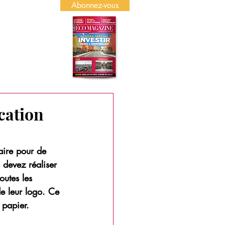
Abonnez-vous
US
PUBLICITÉ
cation
aire pour de 
 devez réaliser 
outes les 
de leur logo. Ce 
 papier.