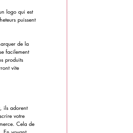
 un logo qui est 
heteurs puissent 
marquer de la 
se facilement 
s produits 
ront vite 
 ils adorent 
crire votre 
mmerce. Cela de 
i. En voyant 