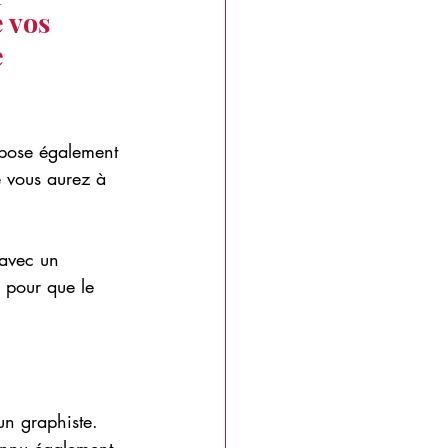
 vos 
 
opose également 
ue vous aurez à 
 avec un 
, pour que le 
’un graphiste. 
Connu également 