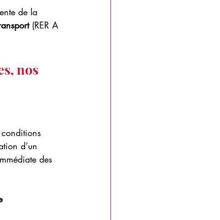
ente de la 
ransport
 (RER A 
s, nos 
 conditions 
tation d’un 
 immédiate des 
e 