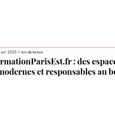
RAITS D'ENTREPRISES
TENDANCES BUSINESS
AUTRES ACT
 oct. 2025
1 min de lecture
rmationParisEst.fr : des espac
modernes et responsables au bo