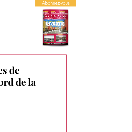
Abonnez-vous
US
PUBLICITÉ
es de
rd de la