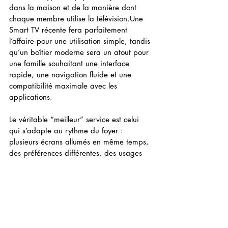
dans la maison et de la manière dont 
chaque membre utilise la télévision.Une 
Smart TV récente fera parfaitement 
l’affaire pour une utilisation simple, tandis 
qu’un boîtier moderne sera un atout pour 
une famille souhaitant une interface 
rapide, une navigation fluide et une 
compatibilité maximale avec les 
applications.
Le véritable “meilleur” service est celui 
qui s’adapte au rythme du foyer : 
plusieurs écrans allumés en même temps, 
des préférences différentes, des usages 
variés.Une fois que le matériel est 
cohérent et la connexion stable, l’IPTV 
devient un outil confortable, capable 
d’accompagner chaque moment de la 
journée, du café du matin au film du soir.