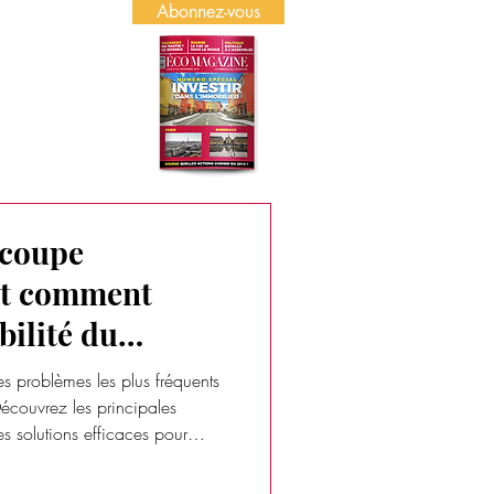
Abonnez-vous
US
PUBLICITÉ
 coupe
et comment
bilité du
es problèmes les plus fréquents
 Découvrez les principales
es solutions efficaces pour
uide en 2026.