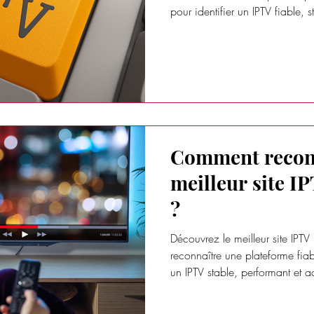
pour identifier un IPTV fiable,
tous vos appareils de streamin
Comment reconn
meilleur site I
?
Découvrez le meilleur site IP
reconnaître une plateforme fia
un IPTV stable, performant et 
streaming HD et 4K.