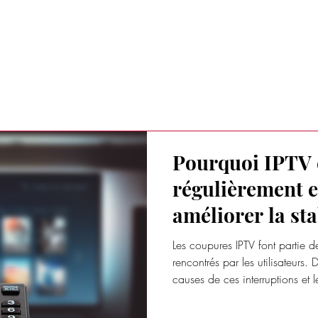
RAITS D'ENTREPRISES
TENDANCES BUSINESS
AUTRES ACT
Pourquoi IPTV
régulièrement 
améliorer la sta
streaming
Les coupures IPTV font partie d
rencontrés par les utilisateurs.
causes de ces interruptions et l
profiter d'un streaming plus fl