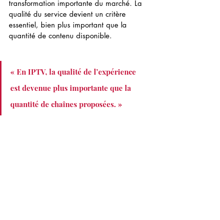
transformation importante du marché. La 
qualité du service devient un critère 
essentiel, bien plus important que la 
quantité de contenu disponible.
« En IPTV, la qualité de l’expérience 
est devenue plus importante que la 
quantité de chaînes proposées. »
IPTV sans coupure
IPTV stable
IPTV qualité
IPTV Smart TV
IPTV streaming
IPTV installation
meilleur IPTV France
IPTV comparatif
IPTV guide
IPTV HD 4K
IPTV premium
IPTV performance
IPTV Android
IPTV streaming France
IPTV service
IPTV box
IPTV pas cher
IPTV France 2026
IPTV test
IPTV fiable
IPTV chaînes
IPTV avis
IPTV sport
IPTV films
IPTV choix
IPTV 2026
IPTV utilisateurs
IPTV fournisseurs
IPTV guide France