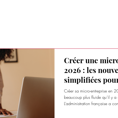
RAITS D'ENTREPRISES
TENDANCES BUSINESS
AUTRES ACT
Créer une micr
2026 : les nouve
simplifiées pou
rapidement en 
Créer sa micro-entreprise en
beaucoup plus fluide qu’il y a
L’administration française a con
du parcours, au point qu’un pro
en quelques heures seulement. 