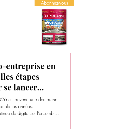
Abonnez-vous
US
PUBLICITÉ
o-entreprise en
lles étapes
r se lancer
France
 2026 est devenu une démarche
 quelques années.
tinué de digitaliser l’ensemble
jet peut aujourd’hui être lancé
Mais cette simplification