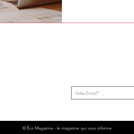
apparente cache une réalité imp
rapide, la gestion et les oblig
une bonne compréhension du 
d’entrepreneurs
re newsletter
© Éco Magazine - le magazine qui vous informe