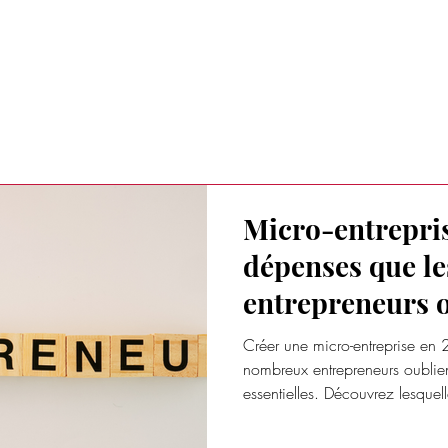
RAITS D'ENTREPRISES
TENDANCES BUSINESS
AUTRES ACT
Micro-entrepris
dépenses que l
entrepreneurs o
Créer une micro-entreprise en
nombreux entrepreneurs oublie
essentielles. Découvrez lesque
votre budget dès le lancement d