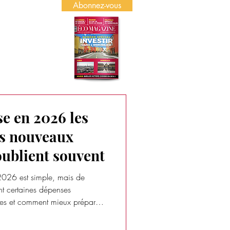
Abonnez-vous
US
PUBLICITÉ
e en 2026 les
es nouveaux
ublient souvent
 2026 est simple, mais de
nt certaines dépenses
lles et comment mieux préparer
e votre activité.